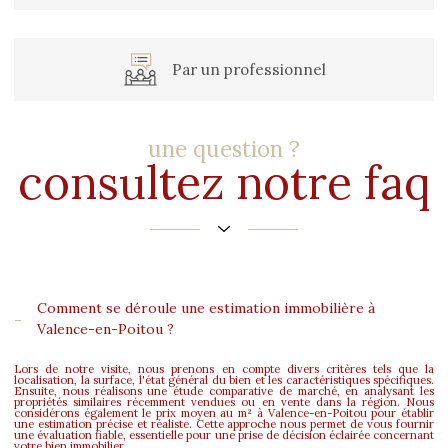
par un professionnel
une question ?
consultez notre faq
J'obtiens une estimation en 4
étapes
1
2
3
4
Comment se déroule une estimation immobilière à
Valence-en-Poitou ?
Lors de notre visite, nous prenons en compte divers critères tels que la
localisation, la surface, l'état général du bien et les caractéristiques spécifiques.
Fieldset
Ensuite, nous réalisons une étude comparative de marché, en analysant les
propriétés similaires récemment vendues ou en vente dans la région. Nous
par
considérons également le prix moyen au m² à Valence-en-Poitou pour établir
une estimation précise et réaliste. Cette approche nous permet de vous fournir
défaut
une évaluation fiable, essentielle pour une prise de décision éclairée concernant
votre bien immobilier.