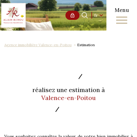
Menu
Langue
Langue
fr
0
Accueil
fr
Agence immobilière Valence-en-Poitou
Estimation
réalisez une estimation à
Valence-en-Poitou
Vous souhaitez connaître la valeur de votre bien immobilier à