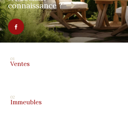
connaissance ?
01
Ventes
02
Immeubles