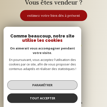
Vous êtes vendeur ?
estimez votre bien dès à présent
Adhérents
Comme beaucoup, notre site
utilise les cookies
On aimerait vous accompagner pendant
votre visite.
En poursuivant, vous acceptez l'utilisation des
cookies par ce site, afin de vous proposer des
contenus adaptés et réaliser des statistiques !
© 2022
Tous droits réservés
PARAMÉTRER
Traduction powered by Google
Nos honoraires
Plan du site
TOUT ACCEPTER
Mentions légales
Partenaires
Admin