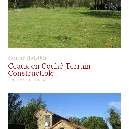
Couhé (86700)
Ceaux en Couhé Terrain
Constructible .
1 700 m² -
18 000 €