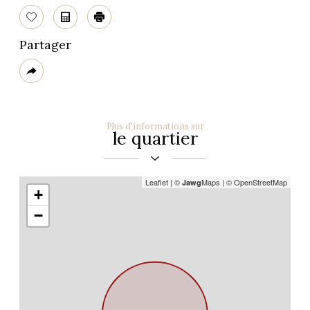
Sélectionner
Calculatrice
Imprimer
Partager
Plus
de
partage
Plus d'informations sur
le quartier
Leaflet
|
©
Maps
|
© OpenStreetMap
Jawg
+
−