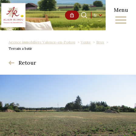
Menu
Langue
Langue
fr
0
Accueil
fr
Agence immobilière Valence-en-Poitou
Vente
Brux
Terrain a batir
Retour