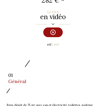
282 €
*
Le bien
en vidéo
réf :
460
01
Général
Brux dépôt de 75 m² avec eau et électricité, toilettes, parking.