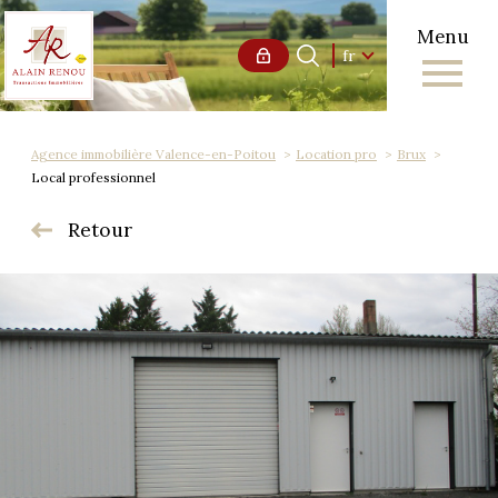
Menu
Langue
Langue
fr
0
Accueil
fr
Agence immobilière Valence-en-Poitou
Location pro
Brux
Local professionnel
Retour