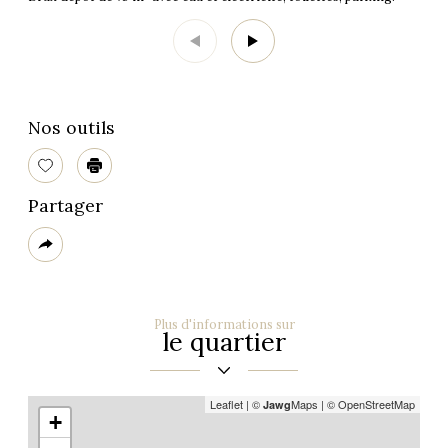
Nos outils
Sélectionner
Imprimer
Partager
Plus
de
partage
Plus d'informations sur
le quartier
Leaflet
|
©
Maps
|
© OpenStreetMap
Jawg
+