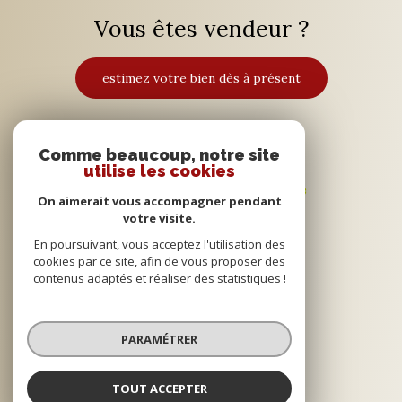
Vous êtes vendeur ?
estimez votre bien dès à présent
Adhérents
Comme beaucoup, notre site
utilise les cookies
On aimerait vous accompagner pendant
votre visite.
En poursuivant, vous acceptez l'utilisation des
cookies par ce site, afin de vous proposer des
contenus adaptés et réaliser des statistiques !
© 2022
Tous droits réservés
PARAMÉTRER
Traduction powered by Google
Nos honoraires
Plan du site
TOUT ACCEPTER