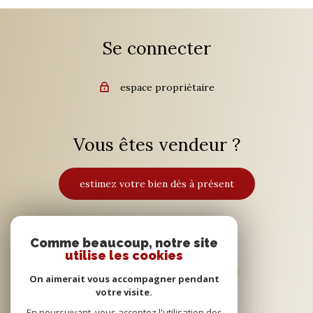
Se connecter
espace propriétaire
Vous êtes vendeur ?
estimez votre bien dès à présent
Adhérents
Comme beaucoup, notre site
utilise les cookies
On aimerait vous accompagner pendant
votre visite.
En poursuivant, vous acceptez l'utilisation des