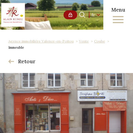
Menu
Langue
Langue
fr
0
Accueil
fr
Agence immobilière Valence-en-Poitou
Vente
Couhe
Immeuble
Retour