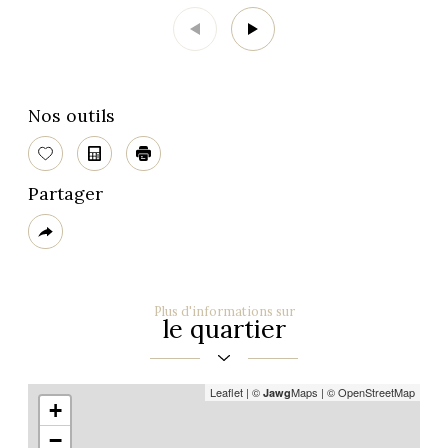
Nos outils
Sélectionner
Calculatrice
Imprimer
Partager
Plus
de
partage
Plus d'informations sur
le quartier
Leaflet
|
©
Maps
|
© OpenStreetMap
Jawg
+
−