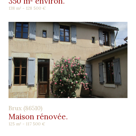
350 m² environ.
138 m² -
128 500 €
Brux (86510)
Maison rénovée.
125 m² -
117 500 €