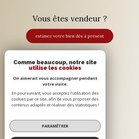
Vous êtes vendeur ?
estimez votre bien dès à présent
Adhérents
Comme beaucoup, notre site
utilise les cookies
On aimerait vous accompagner pendant
votre visite.
En poursuivant, vous acceptez l'utilisation des
cookies par ce site, afin de vous proposer des
contenus adaptés et réaliser des statistiques !
© 2022
Tous droits réservés
PARAMÉTRER
Traduction powered by Google