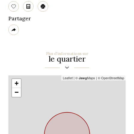
Sélectionner
Calculatrice
Imprimer
Partager
Plus
de
partage
Plus d'informations sur
le quartier
Leaflet
|
©
Maps
|
© OpenStreetMap
Jawg
+
−