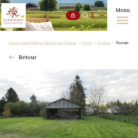
Menu
Langue
Langue
fr
0
Accueil
fr
Agence immobilière Valence-en-Poitou
Vente
Voulon
Terrain
Retour