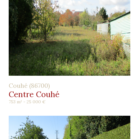
Couhé (86700)
Centre Couhé
753 m² -
25 000 €