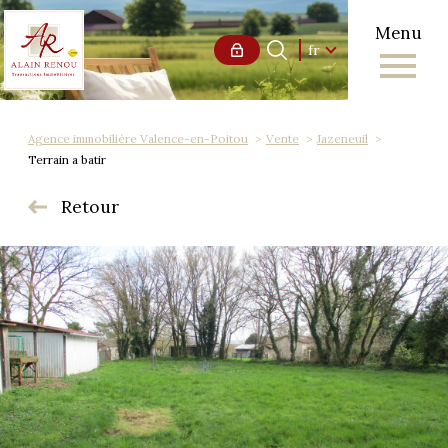
Menu
Langue
Langue
fr
0
Accueil
fr
Agence immobilière Valence-en-Poitou
Vente
Jazeneuil
Terrain a batir
Retour