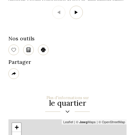
Nos outils
Sélectionner
Calculatrice
Imprimer
Partager
Plus
de
partage
Plus d'informations sur
le quartier
Leaflet
|
©
Maps
|
© OpenStreetMap
Jawg
+