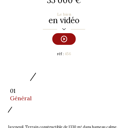
35 000 €
Le bien
en vidéo
réf :
456
01
Général
Jazeneuil. Terrain constructible de 1330 m² dans hameau calme.