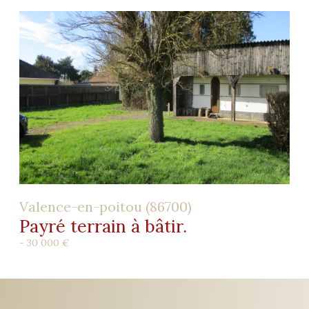
Valence-en-poitou (86700)
Payré terrain à bâtir.
-
30 000 €