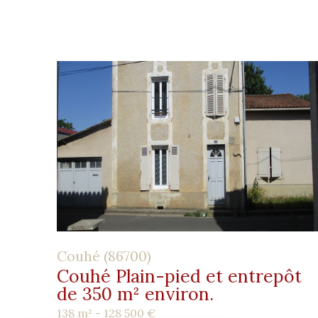
Couhé (86700)
Couhé Plain-pied et entrepôt
de 350 m² environ.
138 m² -
128 500 €