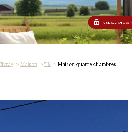
espace propri
Civray
Maison
T8
Maison quatre chambres