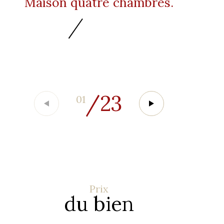
Maison quatre chambres.
/
23
01
Prix
du bien