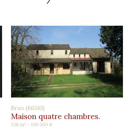
Brux (86510)
Maison quatre chambres.
138 m² -
159 500 €