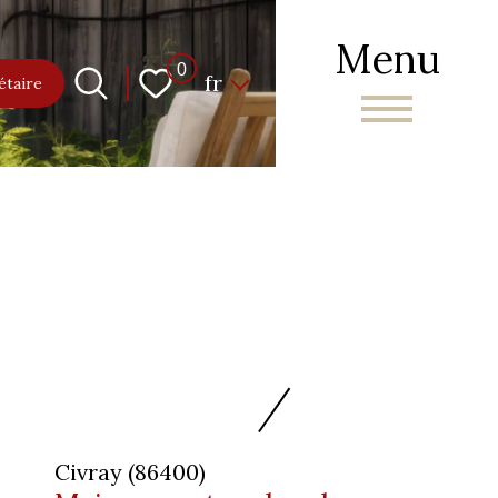
Menu
Langue
0
fr
étaire
Civray (86400)