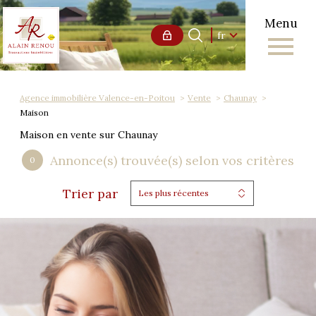
Menu
Langue
Langue
fr
0
Accueil
fr
Agence immobilière Valence-en-Poitou
Vente
Chaunay
Maison
Maison en vente sur Chaunay
Annonce(s) trouvée(s) selon vos critères
0
Trier par
Les plus récentes