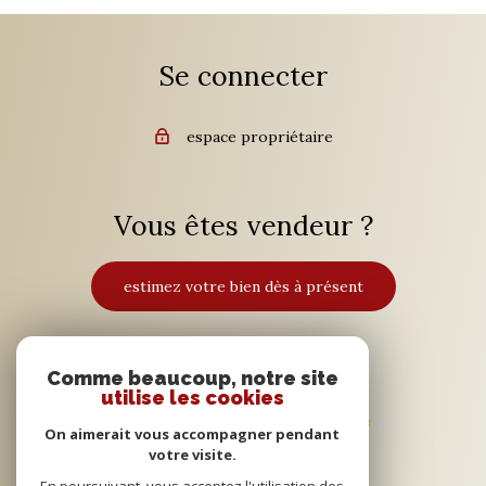
Se connecter
espace propriétaire
Vous êtes vendeur ?
estimez votre bien dès à présent
Adhérents
Comme beaucoup, notre site
utilise les cookies
On aimerait vous accompagner pendant
votre visite.