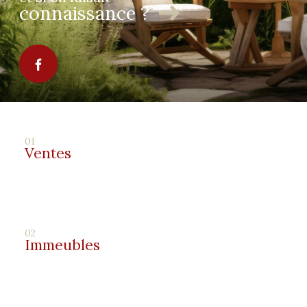
connaissance ?
01
Ventes
02
Immeubles