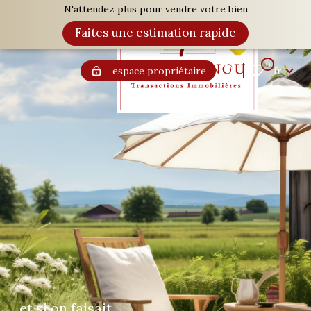
N'attendez plus pour vendre votre bien
Langue
Faites une estimation rapide
0
Accueil
fr
Langue
0
espace propriétaire
fr
et si on faisait