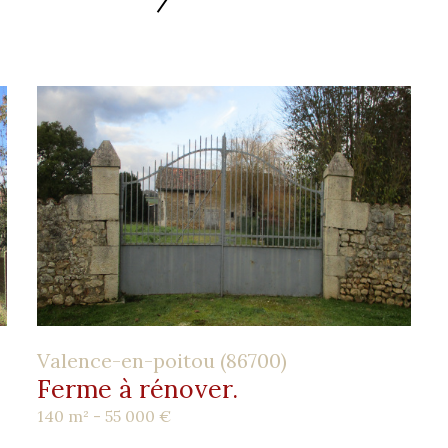
Valence-en-poitou (86700)
Ferme à rénover.
140 m² -
55 000 €