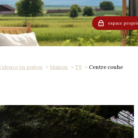
espace propri
Valence en poitou
Maison
T9
Centre couhe