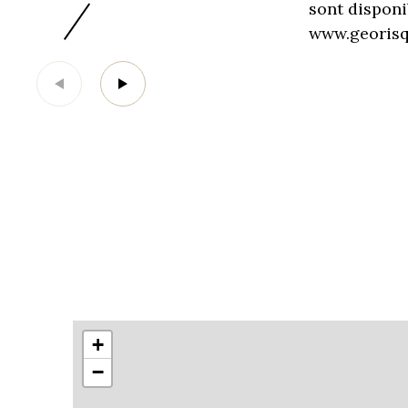
sont disponi
www.georisqu
+
−