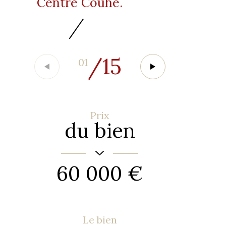
Centre Couhé.
/
15
01
Prix
du bien
60 000 €
Le bien