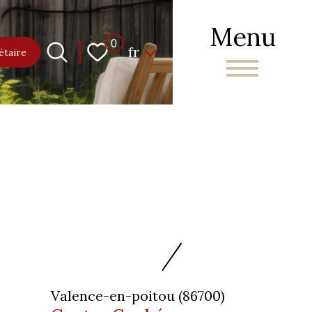
Menu
Langue
0
fr
étaire
Valence-en-poitou (86700)