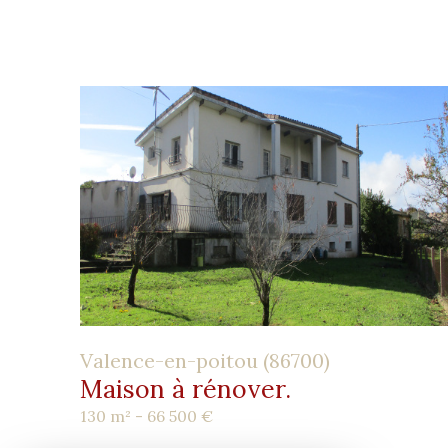
Valence-en-poitou (86700)
Maison à rénover.
130 m² -
66 500 €