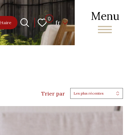
Menu
Langue
0
fr
étaire
Trier par
Les plus récentes