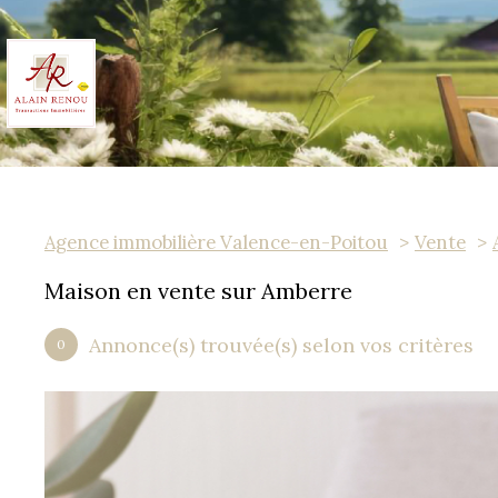
Agence immobilière Valence-en-Poitou
Vente
Maison en vente sur Amberre
Annonce(s) trouvée(s) selon vos critères
0