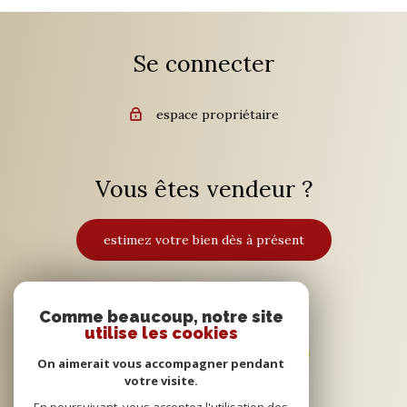
Se connecter
espace propriétaire
Vous êtes vendeur ?
estimez votre bien dès à présent
Adhérents
Comme beaucoup, notre site
utilise les cookies
On aimerait vous accompagner pendant
votre visite.