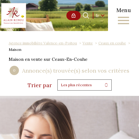
Menu
Langue
Langue
fr
0
Accueil
fr
Agence immobilière Valence-en-Poitou
Vente
Ceaux en couhe
Maison
Maison en vente sur Ceaux-En-Couhe
Annonce(s) trouvée(s) selon vos critères
0
Trier par
Les plus récentes