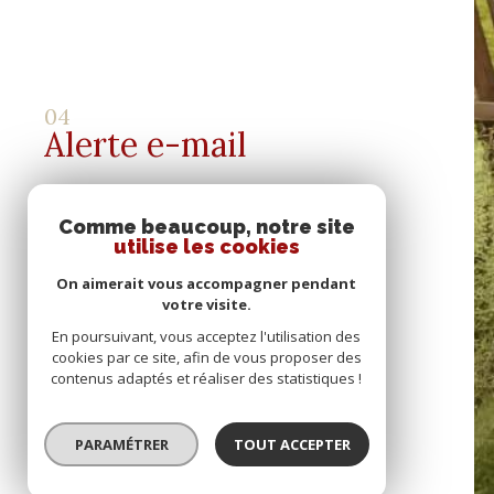
04
Alerte e-mail
Comme beaucoup, notre site
utilise les cookies
Se connecter
On aimerait vous accompagner pendant
votre visite.
espace propriétaire
En poursuivant, vous acceptez l'utilisation des
cookies par ce site, afin de vous proposer des
contenus adaptés et réaliser des statistiques !
05
Contact
PARAMÉTRER
TOUT ACCEPTER
© 2022
Tous droits réservés
Traduction p