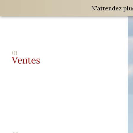
N'attendez plu
01
Ventes