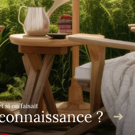
Adhérents
et si on faisait
connaissance ?
tenaires
Admin
Politique RGPD
Cookies