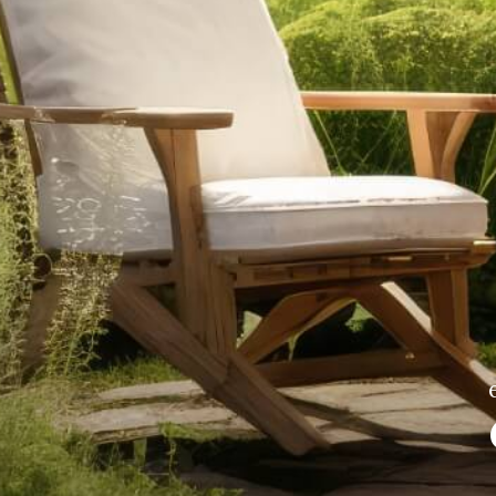
Vous êtes vendeur ?
estimez votre bien dès à présent
owered by Google
Nos honoraires
Plan du site
Mentions légales
Par