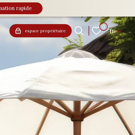
mation rapide
Langue
0
fr
espace propriétaire